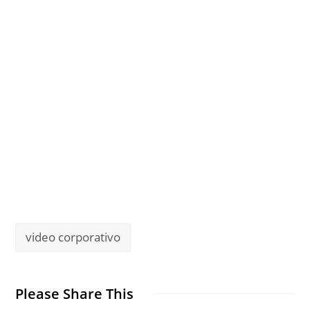
persuasivo a las personas que necesitan
la solución que tú ofreces.
Accede ahora y descubre los recursos
necesarios para multiplicar tus ventas.
Quiero comenzar a
vender más y mejor
video corporativo
Please Share This