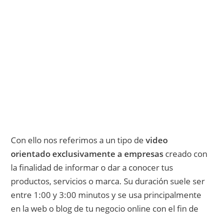
Aprende a comunicar un mensaje
persuasivo a las personas que
necesitan la solución que tú ofreces.
Accede ahora y descubre los recursos
necesarios para multiplicar tus ventas.
Quiero comenzar a vender más y mejor
Con ello nos referimos a un tipo de
video
orientado exclusivamente a empresas
creado con
la finalidad de informar o dar a conocer tus
productos, servicios o marca. Su duración suele ser
entre 1:00 y 3:00 minutos y se usa principalmente
en la web o blog de tu negocio online con el fin de