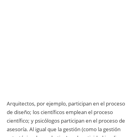
Dedícate a lo que realmente te gusta y
sabes hacer.
Aprende a comunicar un mensaje
persuasivo a las personas que
necesitan la solución que tú ofreces.
Accede ahora y descubre los recursos
necesarios para multiplicar tus ventas.
Quiero comenzar a vender más y mejor
Arquitectos, por ejemplo, participan en el proceso
de diseño; los científicos emplean el proceso
científico; y psicólogos participan en el proceso de
asesoría. Al igual que la gestión (como la gestión