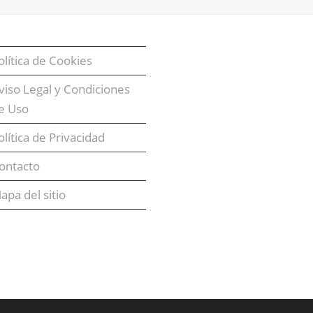
olítica de Cookies
viso Legal y Condiciones
e Uso
olítica de Privacidad
ontacto
apa del sitio