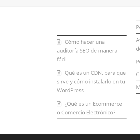
Entradas recientes
P
A
Cómo hacer una
d
auditoría SEO de manera
fácil
P
Qué es un CDN, para que
C
sirve y cómo instalarlo en tu
M
WordPress
¿Qué es un Ecommerce
o Comercio Electrónico?