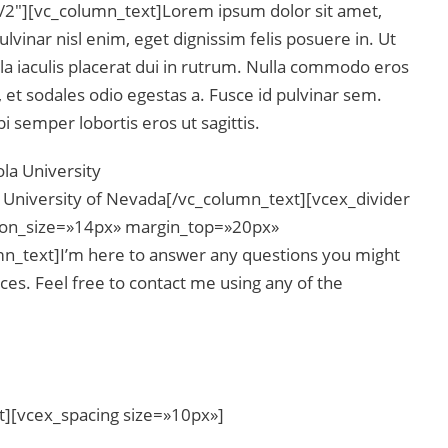
2″][vc_column_text]Lorem ipsum dolor sit amet,
ulvinar nisl enim, eget dignissim felis posuere in. Ut
ulla iaculis placerat dui in rutrum. Nulla commodo eros
et sodales odio egestas a. Fusce id pulvinar sem.
bi semper lobortis eros ut sagittis.
ola University
, University of Nevada[/vc_column_text][vcex_divider
icon_size=»14px» margin_top=»20px»
_text]I’m here to answer any questions you might
es. Feel free to contact me using any of the
t][vcex_spacing size=»10px»]