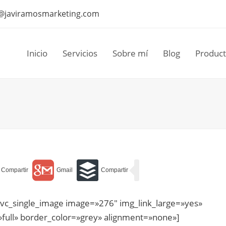
@javiramosmarketing.com
Inicio
Servicios
Sobre mí
Blog
Produc
[vc_single_image image=»276″ img_link_large=»yes»
=»full» border_color=»grey» alignment=»none»]