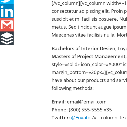
[/vc_column][vc_column width=»1/
consectetur adipiscing elit. Proin p
suscipit et mi facilisis posuere. N
metus. Sed tincidunt augue ipsum, 
Maecenas vitae facilisis nulla. Mor
Bachelors of Interior Design
, Loy
Masters of Project Management
style=»solid» icon_color=»#000″ 
margin_bottom=»20px»][vc_column
have about our products and servic
following methods:
Email:
email@email.com
Phone:
(800) 555-5555 x35
Twitter:
@Envato
[/vc_column_tex