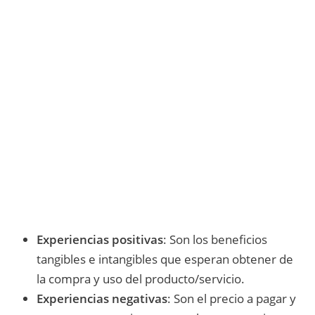
Dedícate a lo que realmente te gusta y
sabes hacer.
Aprende a comunicar un mensaje
persuasivo a las personas que
necesitan la solución que tú ofreces.
Accede ahora y descubre los recursos
necesarios para multiplicar tus ventas.
Quiero comenzar a vender más y mejor
Experiencias positivas
: Son los beneficios
tangibles e intangibles que esperan obtener de
la compra y uso del producto/servicio.
Experiencias negativas
: Son el precio a pagar y